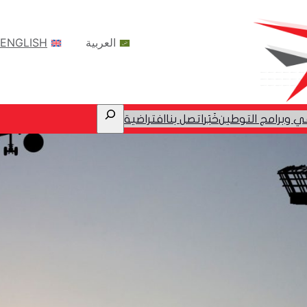
العربية
ENGLISH
Search
ي وبرامج التوطين
ﺧَﺒَﺮ
اتصل بنا
افتراضية