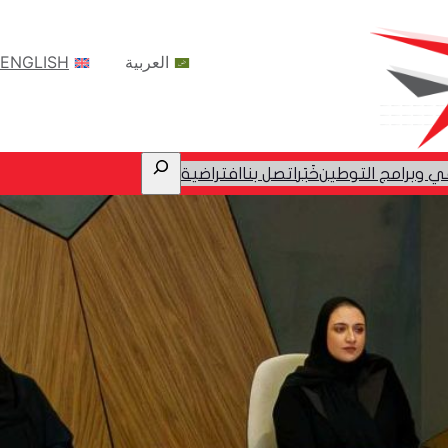
العربية
ENGLISH
Search
ي وبرامج التوطين
ﺧَﺒَﺮ
اتصل بنا
افتراضية